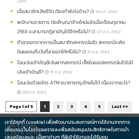
2564
เมื่อสมาชิกเสียชีวิต ต้องทำยังไงบ้าง?
14 ธ.ค. 2563
พนักงานราชการ ต่อสัญญาจ้างใหม่แล้วเมื่อเดือนตุลาคม
2563 จะสามารถกู้สามัญได้อีกหรือไม่?
07 ต.ค. 2563
ถ้าลาออกจากการเป็นสมาชิกสหกรณ์แล้ว สหกรณ์จะคิด
ปันผลจนถึงวันที่ลาออกให้หรือไม่?
15 ก.ย. 2563
โอนเงินเข้าบัญชีเงินฝากสหกรณ์ เช็คในแอปสหกรณ์แล้วไม่มี
เงินเข้าบัญชี?
15 ก.ย. 2563
โอนเงินด้วยบัตร ATM ธนาคารกรุงไทยไม่ได้ เนื่องจากอะไร?
08 ก.ค. 2563
Page 1 of 5
1
2
3
4
5
Last >>
เราใช้คุกกี้ (cookie) เพื่อพัฒนาประสบการณ์การใช้งานจากการ
Call Center
เยี่ยมชมเว็บไซต์ของเราและเพื่อสนับสนุนประสิทธิภาพในการนำ
0 2579 7070
เสนอข้อมูลและ เนื้อหาต่างๆ ที่ผู้เข้าใช้งานจะได้รับชม