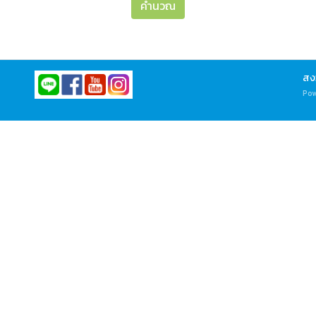
คำนวณ
สง
Pow