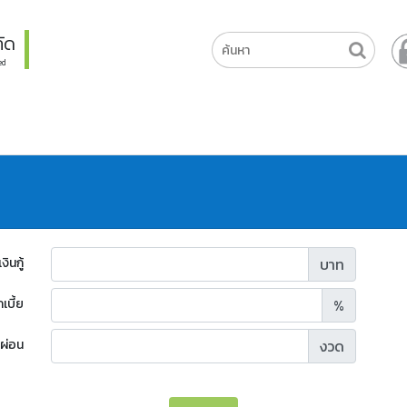
ัด
ed
งินกู้
บาท
เบี้ย
%
ผ่อน
งวด