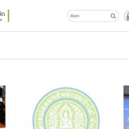
ัด
ed