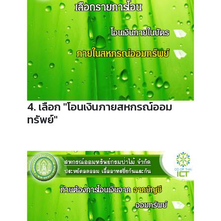
4. เลือก "โอนเงินภายสหกรณ์ออม
ทรัพย์"