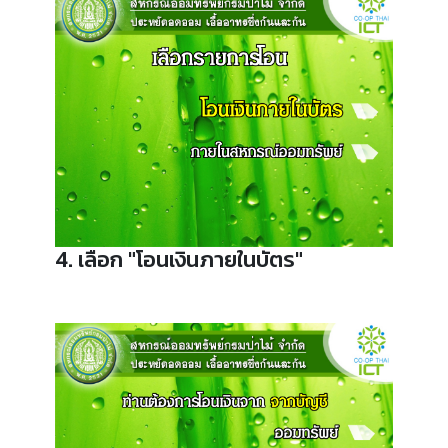
4. เลือก "โอนเงินภายในบัตร"